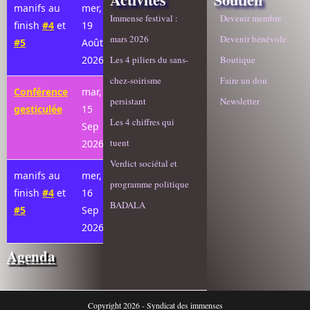
manifs au
mer,
Immense festival :
Devenir membre
finish
#4
et
19
mars 2026
Devenir bénévole
#5
Août
2026
Les 4 piliers du sans-
Boutique
chez-soirisme
Faire un don
Conférence
mar,
persistant
Newsletter
gesticulée
15
Les 4 chiffres qui
Sep
tuent
2026
Verdict sociétal et
manifs au
mer,
programme politique
finish
#4
et
16
BADALA
#5
Sep
2026
Agenda
Copyright 2026 - Syndicat des immenses