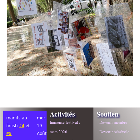
Activités
Soutien
manifs au
mer,
Immense festival :
Devenir membre
finish
#4
et
19
mars 2026
Devenir bénévole
#5
Août