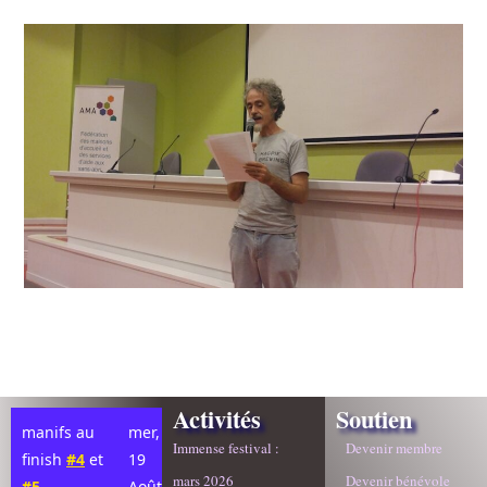
Activités
Soutien
manifs au
mer,
Immense festival :
Devenir membre
finish
#4
et
19
mars 2026
Devenir bénévole
#5
Août