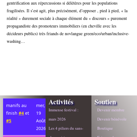
gentrification aux répercussions si délétères pour les populations
fragilisées. Il s’est agit, plus précisément, d’opposer , pied à pied, « la
réalité » durement sociale à chaque élément du « discours » purement
propagandiste des promoteurs immobiliers (en cheville avec les
décideurs publics) très friands de novlangue green/eco/urban/inclusive-
washing…
Activités
Soutien
manifs au
mer,
Immense festival :
Devenir membre
finish
#4
et
19
mars 2026
Devenir bénévole
#5
Août
2026
Les 4 piliers du sans-
Boutique