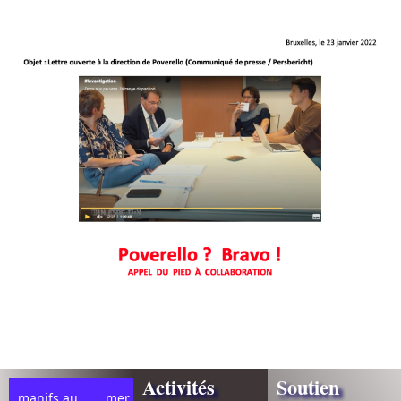
Activités
Soutien
manifs au
mer,