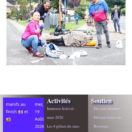
Activités
Soutien
manifs au
mer,
Immense festival :
Devenir membre
finish
#4
et
19
mars 2026
Devenir bénévole
#5
Août
2026
Les 4 piliers du sans-
Boutique