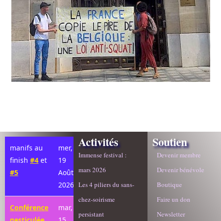
Activités
Soutien
manifs au
mer,
Immense festival :
Devenir membre
finish
#4
et
19
mars 2026
Devenir bénévole
#5
Août
2026
Les 4 piliers du sans-
Boutique
chez-soirisme
Faire un don
Conférence
mar,
persistant
Newsletter
gesticulée
15