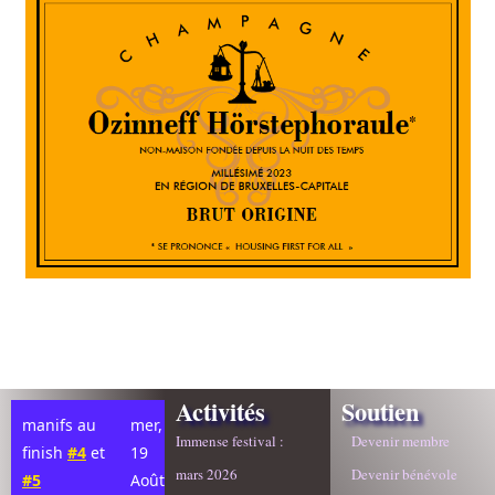
Activités
Soutien
manifs au
mer,
Immense festival :
Devenir membre
finish
#4
et
19
mars 2026
Devenir bénévole
#5
Août