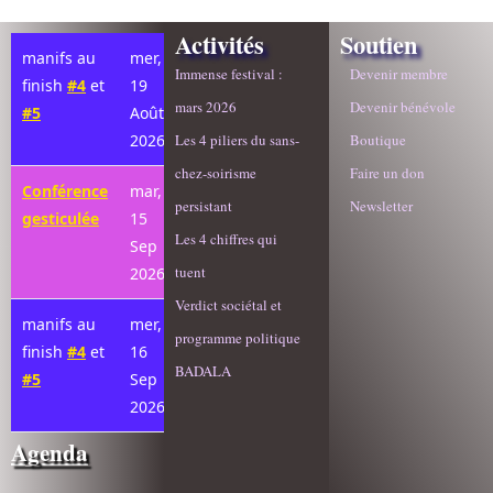
Activités
Soutien
manifs au
mer,
Immense festival :
Devenir membre
finish
#4
et
19
mars 2026
Devenir bénévole
#5
Août
2026
Les 4 piliers du sans-
Boutique
chez-soirisme
Faire un don
Conférence
mar,
persistant
Newsletter
gesticulée
15
Les 4 chiffres qui
Sep
tuent
2026
Verdict sociétal et
manifs au
mer,
programme politique
finish
#4
et
16
BADALA
#5
Sep
2026
Agenda